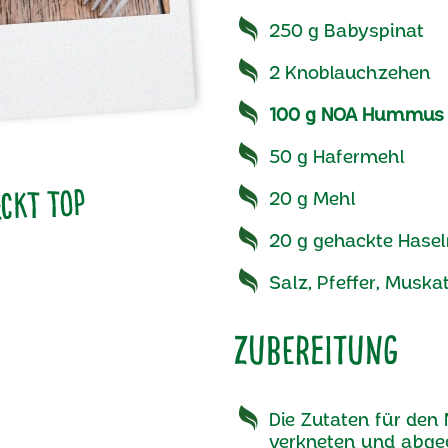
250 g Babyspinat
2 Knoblauchzehen
100 g NOA Hummus 
50 g Hafermehl
20 g Mehl
20 g gehackte Hase
Salz, Pfeffer, Muska
Zubereitung
Die Zutaten für den
verkneten und abge