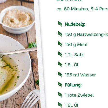
ca. 60 Minuten, 3-4 Per
Nudelteig:
150 g Hartweizengri
150 g Mehl
1 TL Salz
1 EL Öl
135 ml Wasser
Füllung:
1 rote Zwiebel
1 EL Öl