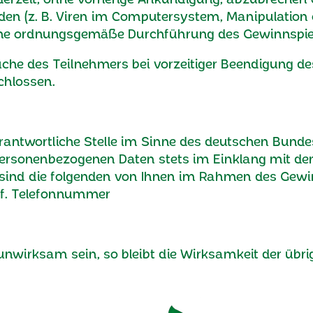
en (z. B. Viren im Computersystem, Manipulation o
eine ordnungsgemäße Durchführung des Gewinnspiel
he des Teilnehmers bei vorzeitiger Beendigung des
chlossen.
 verantwortliche Stelle im Sinne des deutschen Bu
 personenbezogenen Daten stets im Einklang mit d
ind die folgenden von Ihnen im Rahmen des Gewin
gf. Telefonnummer
n unwirksam sein, so bleibt die Wirksamkeit der üb