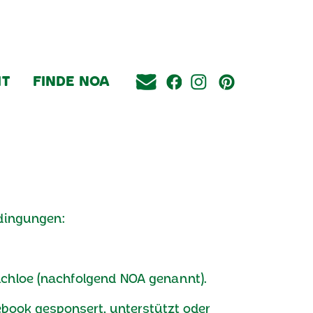
IT
FINDE NOA
dingungen:
uchloe (nachfolgend NOA genannt).
ebook gesponsert, unterstützt oder